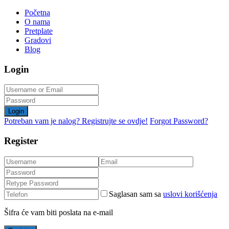
Početna
O nama
Pretplate
Gradovi
Blog
Login
Login
Potreban vam je nalog? Registrujte se ovdje!
Forgot Password?
Register
Saglasan sam sa
uslovi korišćenja
Šifra će vam biti poslata na e-mail