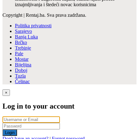
iznajmljivanja i štedeći novac korisnicima
Copyright | Rentaj.ba. Sva prava zadržana.
Politika privatnosti
Sarajevo
Banja Luka
Brčko
Trebinje
Pale
Mostar
Bijeljina
Doboj
Tuzla
Čelinac
×
Log in to your account
Login
Don't have an account?
|
Forgot password