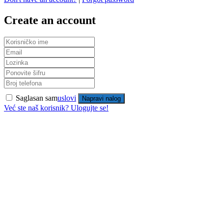
Create an account
Saglasan sam
uslovi
Napravi nalog
Već ste naš korisnik? Ulogujte se!