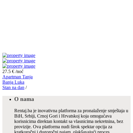
27.5 €
/noć
Apartman Tanja
Banja Luka
Stan na dan
/
O nama
Rentaj.ba je inovativna platforma za pronalaženje smještaja u
BiH, Srbiji, Crnoj Gori i Hrvatskoj koja omogućava
korisnicima direktan kontakt sa vlasnicima nekretnina, bez
provizije. Ova platforma nudi širok spektar opcija za
kratkoročni i dugoročni najam, olakšavajući proces