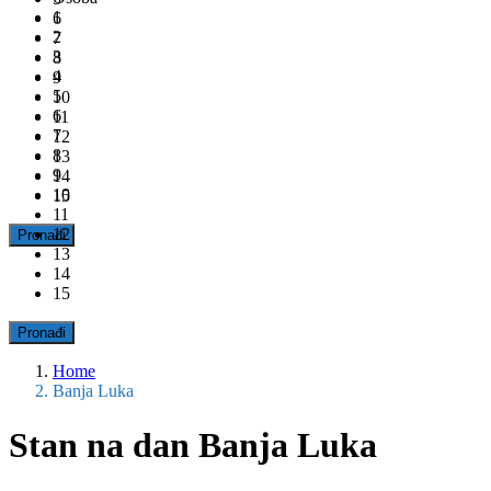
1
6
2
7
3
8
4
9
5
10
6
11
7
12
8
13
9
14
10
15
11
12
13
14
15
Home
Banja Luka
Stan na dan Banja Luka