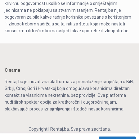
krivičnu odgovornost ukoliko se informacije o smještajnim
jedinicama ne poklapaju sa stvarnim stanjem. Rentaj.ba nije
odgovoran za bilo kakve radnje korisnika povezane s korištenjem
ili zloupotrebom sadržaja sajta, niti za štetu koja može nastati
korisnicima ili trećim licima usljed takve upotrebe ili zloupotrebe.
O nama
Rentaj.ba je inovativna platforma za pronalaženje smještaja u BiH,
Srbiji, Crnoj Gori i Hrvatskoj koja omogućava korisnicima direktan
kontakt sa vlasnicima nekretnina, bez provizije. Ova platforma
nudi širok spektar opcija za kratkoročni i dugoročni najam,
olakšavajući proces iznajmljivanja i štedeći novac korisnicima
Copyright | Rentaj.ba. Sva prava zadržana.
Politika privatnosti
Sarajevo
Banja Luka
Brčko